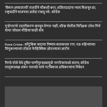
‘विमान अपघाताची’ तातडीने चौकशी करा; अजितदादांना न्याय मिळवून द्या,
राष्ट्रवादीने भाजपचा अजेंडा राबवू नये : काँग्रेस
गुन्हेगारांचे उदात्तीकरण खपवून घेणार नाही; वरिष्ठ पोलीस निरीक्षक उमेश गित्ते
यांचा ‘सोशल मीडिया’वरही वॉच
Pune Crime : कौटुंबिक वादाचा निष्पाप बालकावर राग; नऊ महिन्यांच्या
चिमुकल्याच्या तोंडात फेव्हिक्विक ओतल्याचा आरोप
निगडे मोसे येथे दूषित पाणीपुरवठ्यामुळे नागरिकांमध्ये संताप; काँग्रेस
तालुकाध्यक्ष शंकर नलावडे यांचे गटविकास अधिकाऱ्यांना निवेदन