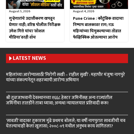
August 5, 2026
August 4, 2026
गुन्हेगारांचे उदात्तीकरण खपवून
Pune Crime : कौटुंबिक वादाचा
घेणार नाही; वरिष्ठ पोलीस निरीक्षक
निष्पाप बालकावर राग; नऊ
उमेश गित्ते यांचा ‘सोशल
महिन्यांच्या चिमुकल्याच्या तोंडात
मीडिया’वरही वॉच
फेव्हिक्विक ओतल्याचा आरोप
LATEST NEWS
महिलांच्या आरोग्यासाठी ‘निरोगी सखी – राहील सुखी’ : महापौर मंजुषा नागपुरे
यांच्या संकल्पनेतून शहरव्यापी आरोग्य अभियान
श्री तुळजाभवानी देवस्थानच्या १६६८ हेक्टर जमिनींसह अन्य राज्यांतील
जमिनींचा तातडीने ताबा घ्यावा; अन्यथा न्यायालयात प्रतिवादी करू!
‘सावजी’ वादावर तुकाराम मुंढे प्रथमच बोलले; या वर्षी नागपुरात सावजीची चव
घेतल्याचाही केला खुलासा; २००८-०९ मधील अनुभव काय सांगितला?