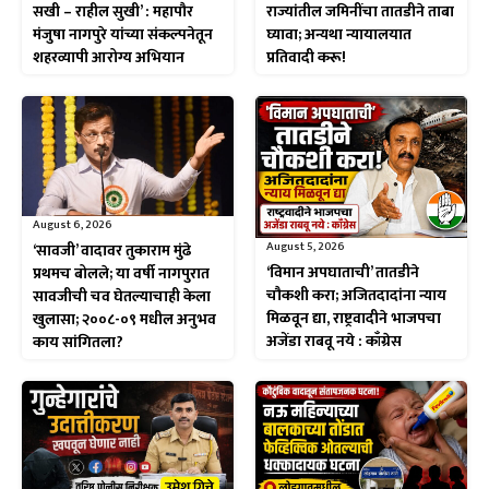
सखी – राहील सुखी’ : महापौर
राज्यांतील जमिनींचा तातडीने ताबा
मंजुषा नागपुरे यांच्या संकल्पनेतून
घ्यावा; अन्यथा न्यायालयात
शहरव्यापी आरोग्य अभियान
प्रतिवादी करू!
August 6, 2026
August 5, 2026
‘सावजी’ वादावर तुकाराम मुंढे
‘विमान अपघाताची’ तातडीने
प्रथमच बोलले; या वर्षी नागपुरात
चौकशी करा; अजितदादांना न्याय
सावजीची चव घेतल्याचाही केला
मिळवून द्या, राष्ट्रवादीने भाजपचा
खुलासा; २००८-०९ मधील अनुभव
अजेंडा राबवू नये : काँग्रेस
काय सांगितला?