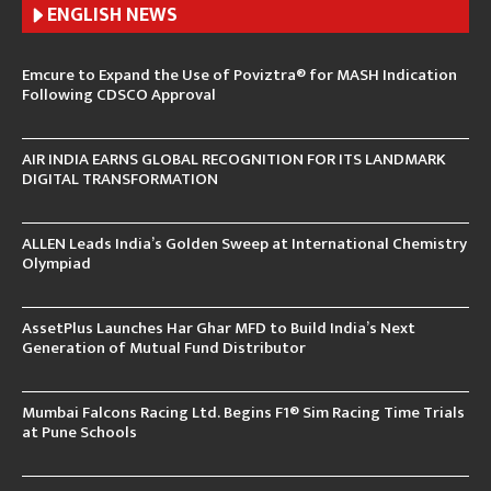
ENGLISH N
EWS
Emcure to Expand the Use of Poviztra® for MASH Indication
Following CDSCO Approval
AIR INDIA EARNS GLOBAL RECOGNITION FOR ITS LANDMARK
DIGITAL TRANSFORMATION
ALLEN Leads India’s Golden Sweep at International Chemistry
Olympiad
AssetPlus Launches Har Ghar MFD to Build India’s Next
Generation of Mutual Fund Distributor
Mumbai Falcons Racing Ltd. Begins F1® Sim Racing Time Trials
at Pune Schools