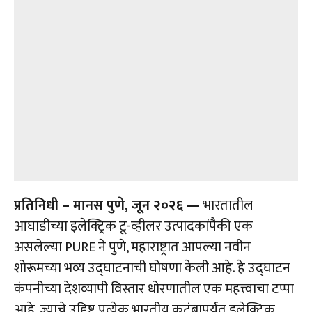
प्रतिनिधी – मानस पुणे, जून २०२६ —
भारतातील
आघाडीच्या इलेक्ट्रिक टू-व्हीलर उत्पादकांपैकी एक
असलेल्या PURE ने पुणे, महाराष्ट्रात आपल्या नवीन
शोरूमच्या भव्य उद्घाटनाची घोषणा केली आहे. हे उद्घाटन
कंपनीच्या देशव्यापी विस्तार धोरणातील एक महत्त्वाचा टप्पा
आहे, ज्याचे उद्दिष्ट प्रत्येक भारतीय कुटुंबापर्यंत इलेक्ट्रिक