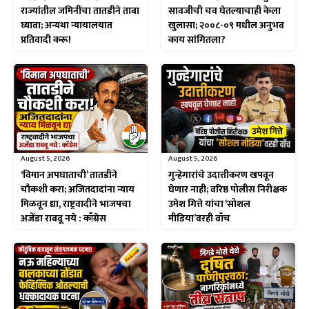
राज्यांतील जमिनींचा तातडीने ताबा
सावजीची चव घेतल्याचाही केला
घ्यावा; अन्यथा न्यायालयात
खुलासा; २००८-०९ मधील अनुभव
प्रतिवादी करू!
काय सांगितला?
August 5, 2026
August 5, 2026
‘विमान अपघाताची’ तातडीने
गुन्हेगारांचे उदात्तीकरण खपवून
चौकशी करा; अजितदादांना न्याय
घेणार नाही; वरिष्ठ पोलीस निरीक्षक
मिळवून द्या, राष्ट्रवादीने भाजपचा
उमेश गित्ते यांचा ‘सोशल
अजेंडा राबवू नये : काँग्रेस
मीडिया’वरही वॉच