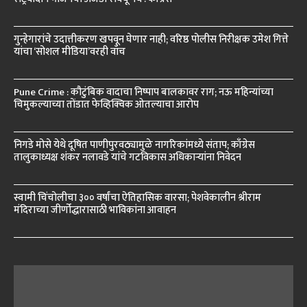
गुन्हेगारांचे उदात्तीकरण खपवून घेणार नाही; वरिष्ठ पोलीस निरीक्षक उमेश गित्ते
यांचा ‘सोशल मीडिया’वरही वॉच
Pune Crime : कौटुंबिक वादाचा निष्पाप बालकावर राग; नऊ महिन्यांच्या
चिमुकल्याच्या तोंडात फेव्हिक्विक ओतल्याचा आरोप
निगडे मोसे येथे दूषित पाणीपुरवठ्यामुळे नागरिकांमध्ये संताप; काँग्रेस
तालुकाध्यक्ष शंकर नलावडे यांचे गटविकास अधिकाऱ्यांना निवेदन
स्वामी चिंचोलीचा ३०० वर्षांचा ऐतिहासिक वारसा; पेशवेकालीन श्रीराम
मंदिराच्या जीर्णोद्धारासाठी भाविकांना आवाहन