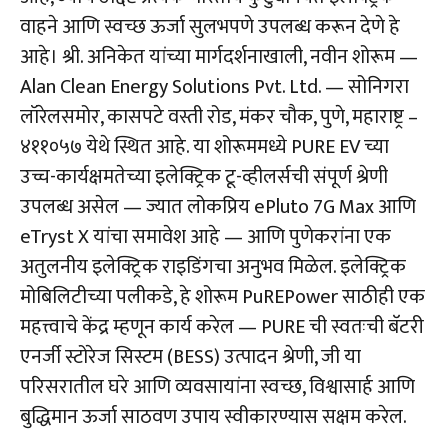
वाहने आणि स्वच्छ ऊर्जा सुलभपणे उपलब्ध करून देणे हे
आहे।
श्री. अनिकेत यांच्या मार्गदर्शनाखाली, नवीन शोरूम —
Alan Clean Energy Solutions Pvt. Ltd. — सोनिगरा
लॉरेलसमोर, कासपटे वस्ती रोड, मंकर चौक, पुणे, महाराष्ट्र –
४११०५७ येथे स्थित आहे. या शोरूममध्ये PURE EV च्या
उच्च-कार्यक्षमतेच्या इलेक्ट्रिक टू-व्हीलर्सची संपूर्ण श्रेणी
उपलब्ध असेल — ज्यात लोकप्रिय ePluto 7G Max आणि
eTryst X यांचा समावेश आहे — आणि पुणेकरांना एक
अतुलनीय इलेक्ट्रिक राइडिंगचा अनुभव मिळेल.
इलेक्ट्रिक
मोबिलिटीच्या पलीकडे, हे शोरूम PuREPower साठीही एक
महत्त्वाचे केंद्र म्हणून कार्य करेल — PURE ची स्वतःची बॅटरी
एनर्जी स्टोरेज सिस्टम (BESS) उत्पादन श्रेणी, जी या
परिसरातील घरे आणि व्यवसायांना स्वच्छ, विश्वासार्ह आणि
बुद्धिमान ऊर्जा साठवण उपाय स्वीकारण्यास सक्षम करेल.