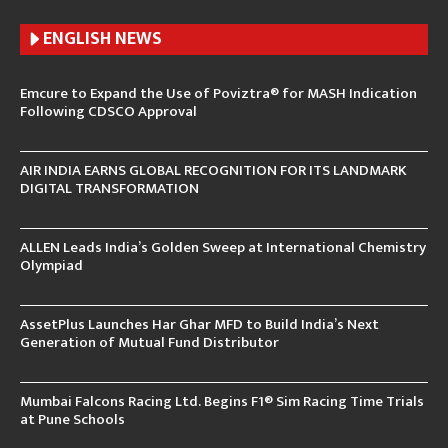
ENGLISH N
EWS
Emcure to Expand the Use of Poviztra® for MASH Indication
Following CDSCO Approval
AIR INDIA EARNS GLOBAL RECOGNITION FOR ITS LANDMARK
DIGITAL TRANSFORMATION
ALLEN Leads India’s Golden Sweep at International Chemistry
Olympiad
AssetPlus Launches Har Ghar MFD to Build India’s Next
Generation of Mutual Fund Distributor
Mumbai Falcons Racing Ltd. Begins F1® Sim Racing Time Trials
at Pune Schools