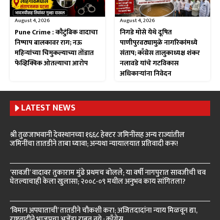
August 4, 2026
August 4, 2026
Pune Crime : कौटुंबिक वादाचा
निगडे मोसे येथे दूषित
निष्पाप बालकावर राग; नऊ
पाणीपुरवठ्यामुळे नागरिकांमध्ये
महिन्यांच्या चिमुकल्याच्या तोंडात
संताप; काँग्रेस तालुकाध्यक्ष शंकर
फेव्हिक्विक ओतल्याचा आरोप
नलावडे यांचे गटविकास
अधिकाऱ्यांना निवेदन
LATEST NEWS
श्री तुळजाभवानी देवस्थानच्या १६६८ हेक्टर जमिनींसह अन्य राज्यांतील
जमिनींचा तातडीने ताबा घ्यावा; अन्यथा न्यायालयात प्रतिवादी करू!
‘सावजी’ वादावर तुकाराम मुंढे प्रथमच बोलले; या वर्षी नागपुरात सावजीची चव
घेतल्याचाही केला खुलासा; २००८-०९ मधील अनुभव काय सांगितला?
‘विमान अपघाताची’ तातडीने चौकशी करा; अजितदादांना न्याय मिळवून द्या,
राष्ट्रवादीने भाजपचा अजेंडा राबवू नये : काँग्रेस