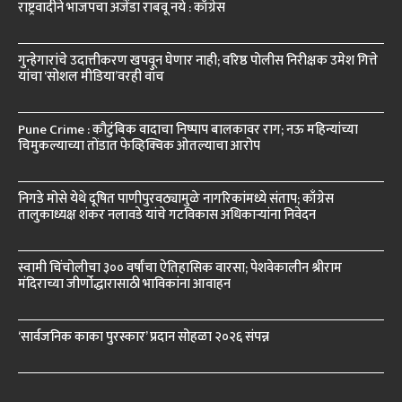
राष्ट्रवादीने भाजपचा अजेंडा राबवू नये : काँग्रेस
गुन्हेगारांचे उदात्तीकरण खपवून घेणार नाही; वरिष्ठ पोलीस निरीक्षक उमेश गित्ते
यांचा ‘सोशल मीडिया’वरही वॉच
Pune Crime : कौटुंबिक वादाचा निष्पाप बालकावर राग; नऊ महिन्यांच्या
चिमुकल्याच्या तोंडात फेव्हिक्विक ओतल्याचा आरोप
निगडे मोसे येथे दूषित पाणीपुरवठ्यामुळे नागरिकांमध्ये संताप; काँग्रेस
तालुकाध्यक्ष शंकर नलावडे यांचे गटविकास अधिकाऱ्यांना निवेदन
स्वामी चिंचोलीचा ३०० वर्षांचा ऐतिहासिक वारसा; पेशवेकालीन श्रीराम
मंदिराच्या जीर्णोद्धारासाठी भाविकांना आवाहन
‘सार्वजनिक काका पुरस्कार’ प्रदान सोहळा २०२६ संपन्न