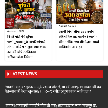
August 4, 2026
August 4, 2026
स्वामी चिंचोलीचा ३०० वर्षांचा
निगडे मोसे येथे दूषित
ऐतिहासिक वारसा; पेशवेकालीन
पाणीपुरवठ्यामुळे नागरिकांमध्ये
श्रीराम मंदिराच्या जीर्णोद्धारासाठी
संताप; काँग्रेस तालुकाध्यक्ष शंकर
भाविकांना आवाहन
नलावडे यांचे गटविकास
अधिकाऱ्यांना निवेदन
LATEST NEWS
‘सावजी’ वादावर तुकाराम मुंढे प्रथमच बोलले; या वर्षी नागपुरात सावजीची चव
घेतल्याचाही केला खुलासा; २००८-०९ मधील अनुभव काय सांगितला?
‘विमान अपघाताची’ तातडीने चौकशी करा; अजितदादांना न्याय मिळवून द्या,