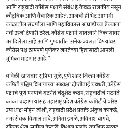
आणि राष्ट्रवादी काँग्रेस पक्षाचे संबंध हे केवळ राजकीय नसून
कौटुंबिक आणि वैचारिक आहेत. आजची ही भेट आगामी
काळातील संघर्षाला आणि महाविकास आघाडीच्या ऐक्याला
नवी ऊर्जा देणारी ठरेल. काँग्रेस पक्षाने सातत्याने विकासावर
भर दिलेला आहे आणि पुण्यातील अनेक ज्वलंत विषयांवर
काँग्रेस पक्ष ठामपणे पुणेकर जनतेच्या हितासाठी आपली
भूमिका मांडणार आहे.”
यावेळी खासदार सुप्रिया सुळे, पुणे शहर जिल्हा काँग्रेस
कमिटी पश्चिम विभागाच्या अध्यक्षा दीप्तीताई चवधरी, काँग्रेस
पक्षाचे पुणे मनपाचे गटनेते चंदूशेठ कदम, राष्ट्रवादीचे गटनेते
काका चव्‍हाण यांसह महाराष्ट्र प्रदेश काँग्रेस कमिटीचे वरिष्ठ
उपाध्यक्ष मोहन जोशी, राष्ट्रवादी प्रदेश प्रवक्ते अंकुश काकडे,
नगरसेवक विशाल तांबे, अनिता इंगळे, अविनाश बागवे,
रफिक शेख, साहिल केदारी, विशाल मलके, काशिफ सय्यद,