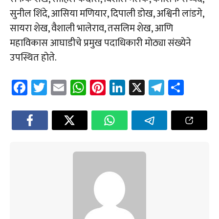
सुनील शिंदे, आसिया मणियार, दिपाली डोख, अश्विनी लांडगे,
सायरा शेख, वैशाली भालेराव, तसलिम शेख, आणि
महाविकास आघाडीचे प्रमुख पदाधिकारी मोठ्या संख्येने
उपस्थित होते.
Fa
T
E
W
Pi
Li
X
Te
Sh
ce
wi
m
h
nt
nk
le
ar
b
tt
ail
at
er
e
gr
e
o
er
sA
es
dI
a
ok
p
t
n
m
p