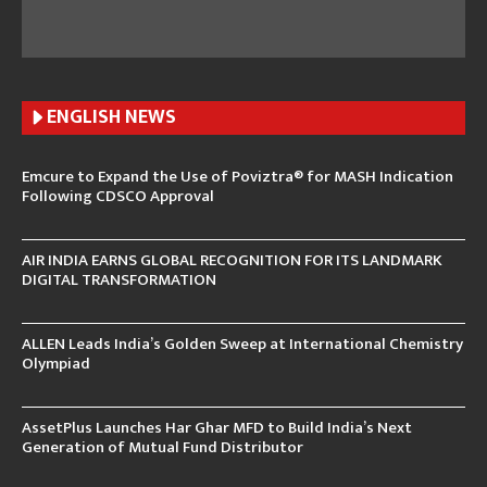
ENGLISH N
EWS
Emcure to Expand the Use of Poviztra® for MASH Indication
Following CDSCO Approval
AIR INDIA EARNS GLOBAL RECOGNITION FOR ITS LANDMARK
DIGITAL TRANSFORMATION
ALLEN Leads India’s Golden Sweep at International Chemistry
Olympiad
AssetPlus Launches Har Ghar MFD to Build India’s Next
Generation of Mutual Fund Distributor