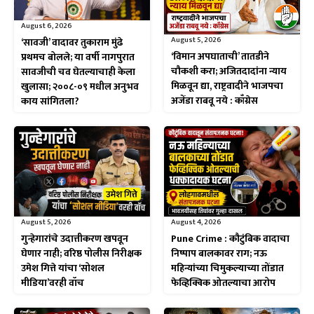
August 6, 2026
August 5, 2026
‘सावजी’ वादावर तुकाराम मुंढे
‘विमान अपघाताची’ तातडीने
प्रथमच बोलले; या वर्षी नागपुरात
चौकशी करा; अजितदादांना न्याय
सावजीची चव घेतल्याचाही केला
मिळवून द्या, राष्ट्रवादीने भाजपचा
खुलासा; २००८-०९ मधील अनुभव
अजेंडा राबवू नये : काँग्रेस
काय सांगितला?
August 5, 2026
August 4, 2026
गुन्हेगारांचे उदात्तीकरण खपवून
Pune Crime : कौटुंबिक वादाचा
घेणार नाही; वरिष्ठ पोलीस निरीक्षक
निष्पाप बालकावर राग; नऊ
उमेश गित्ते यांचा ‘सोशल
महिन्यांच्या चिमुकल्याच्या तोंडात
मीडिया’वरही वॉच
फेव्हिक्विक ओतल्याचा आरोप