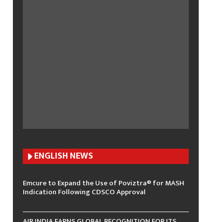
ENGLISH N
EWS
Emcure to Expand the Use of Poviztra® for MASH
Indication Following CDSCO Approval
AIR INDIA EARNS GLOBAL RECOGNITION FOR ITS