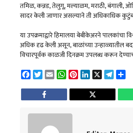
तमिळ, कन्नड, तेलुगू, मल्याळम, मराठी, बंगाली, 
सादर केली जाणार असल्याने ती अधिकाधिक कुटुंबा
या उपक्रमाद्वारे हिमालया बेबीकेअरने पालकांच
अधिक दृढ केली असून, बाळांच्या उन्हाळ्यातील 
विचारपूर्वक काळजी दिनक्रम उपलब्ध करून देण्याचा
Fa
T
E
W
Pi
Li
X
Te
S
ce
wi
m
h
nt
nk
le
a
b
tt
ail
at
er
e
gr
e
o
er
sA
es
dI
a
ok
p
t
n
m
p