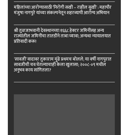
महिलांच्या आरोग्यासाठी ‘निरोगी सखी – राहील सुखी’ : महापौर
मंजुषा नागपुरे यांच्या संकल्पनेतून शहरव्यापी आरोग्य अभियान
श्री तुळजाभवानी देवस्थानच्या १६६८ हेक्टर जमिनींसह अन्य
राज्यांतील जमिनींचा तातडीने ताबा घ्यावा; अन्यथा न्यायालयात
प्रतिवादी करू!
‘सावजी’ वादावर तुकाराम मुंढे प्रथमच बोलले; या वर्षी नागपुरात
सावजीची चव घेतल्याचाही केला खुलासा; २००८-०९ मधील
अनुभव काय सांगितला?