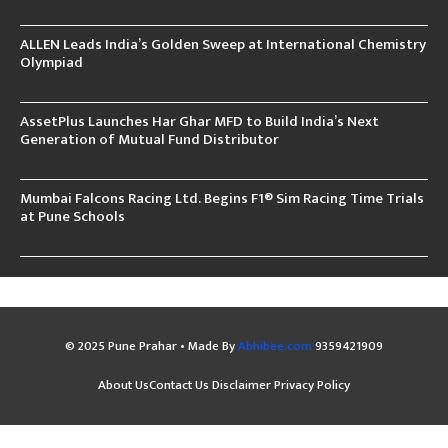
ALLEN Leads India’s Golden Sweep at International Chemistry
Olympiad
AssetPlus Launches Har Ghar MFD to Build India’s Next
Generation of Mutual Fund Distributor
Mumbai Falcons Racing Ltd. Begins F1® Sim Racing Time Trials
at Pune Schools
© 2025 Pune Prahar • Made By
Abhibee.com
9359421909
About Us
Contact Us
Disclaimer
Privacy Policy