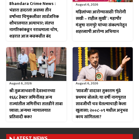
Bhandara Crime News :
August 6, 2026
भंडारा हादरलं! अवघ्या तीन
महिलांच्या आरोग्यासाठी ‘निरोगी
वर्षांच्या चिमुकलीवर सार्वजनिक
सखी – राहील सुखी’ : महापौर
शौचालयात अत्याचार; संतप्त
मंजुषा नागपुरे यांच्या संकल्पनेतून
नागरिकांकडून नराधमाला चोप,
शहरव्यापी आरोग्य अभियान
शहरात आज कडकडीत बंद
August 6, 2026
August 6, 2026
श्री तुळजाभवानी देवस्थानच्या
‘सावजी’ वादावर तुकाराम मुंढे
१६६८ हेक्टर जमिनींसह अन्य
प्रथमच बोलले; या वर्षी नागपुरात
राज्यांतील जमिनींचा तातडीने ताबा
सावजीची चव घेतल्याचाही केला
घ्यावा; अन्यथा न्यायालयात
खुलासा; २००८-०९ मधील अनुभव
प्रतिवादी करू!
काय सांगितला?
LATEST NEWS