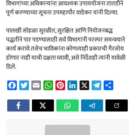
विभागांच्या अधिकाऱ्यांना आवश्यक उपाययोजना तातडीने
पूर्ण करण्याच्या सूचना उपमहापौर वाडेकर यांनी दिल्या.
पालखी सोहळा सुरळीत, सुरक्षित आणि नियोजनबद्ध
पद्धतीने पार पडण्यासाठी सर्व विभागांनी परस्पर समन्वयाने
कार्य करावे तसेच भाविकांना कोणत्याही प्रकारची गैरसोय
होणार नाही याची दक्षता घ्यावी, असे निर्देशही त्यांनी यावेळी
दिले.
Fa
T
E
W
Pi
Li
X
Te
Sh
ce
wi
m
h
nt
nk
le
ar
b
tt
ail
at
er
e
gr
e
o
er
sA
es
dI
a
ok
p
t
n
m
p