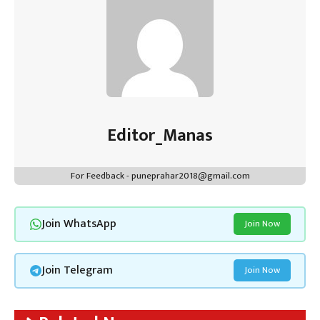
p
Editor_Manas
For Feedback - puneprahar2018@gmail.com
Join WhatsApp
Join Now
Join Telegram
Join Now