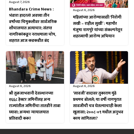
August 7, 2026
Bhandara Crime News :
August 6, 2026
भंडारा हादरलं! अवघ्या तीन
महिलांच्या आरोग्यासाठी ‘निरोगी
वर्षांच्या चिमुकलीवर सार्वजनिक
सखी – राहील सुखी’ : महापौर
शौचालयात अत्याचार; संतप्त
मंजुषा नागपुरे यांच्या संकल्पनेतून
नागरिकांकडून नराधमाला चोप,
शहरव्यापी आरोग्य अभियान
शहरात आज कडकडीत बंद
August 6, 2026
August 6, 2026
श्री तुळजाभवानी देवस्थानच्या
‘सावजी’ वादावर तुकाराम मुंढे
१६६८ हेक्टर जमिनींसह अन्य
प्रथमच बोलले; या वर्षी नागपुरात
राज्यांतील जमिनींचा तातडीने ताबा
सावजीची चव घेतल्याचाही केला
घ्यावा; अन्यथा न्यायालयात
खुलासा; २००८-०९ मधील अनुभव
प्रतिवादी करू!
काय सांगितला?