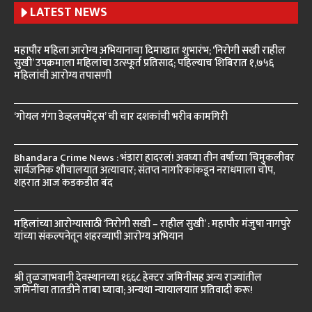
LATEST NEWS
महापौर महिला आरोग्य अभियानाचा दिमाखात शुभारंभ; ‘निरोगी सखी राहील
सुखी’ उपक्रमाला महिलांचा उत्स्फूर्त प्रतिसाद; पहिल्याच शिबिरात १,७५६
महिलांची आरोग्य तपासणी
‘गोयल गंगा डेव्हलपमेंट्स’ ची चार दशकांची भरीव कामगिरी
Bhandara Crime News : भंडारा हादरलं! अवघ्या तीन वर्षांच्या चिमुकलीवर
सार्वजनिक शौचालयात अत्याचार; संतप्त नागरिकांकडून नराधमाला चोप,
शहरात आज कडकडीत बंद
महिलांच्या आरोग्यासाठी ‘निरोगी सखी – राहील सुखी’ : महापौर मंजुषा नागपुरे
यांच्या संकल्पनेतून शहरव्यापी आरोग्य अभियान
श्री तुळजाभवानी देवस्थानच्या १६६८ हेक्टर जमिनींसह अन्य राज्यांतील
जमिनींचा तातडीने ताबा घ्यावा; अन्यथा न्यायालयात प्रतिवादी करू!