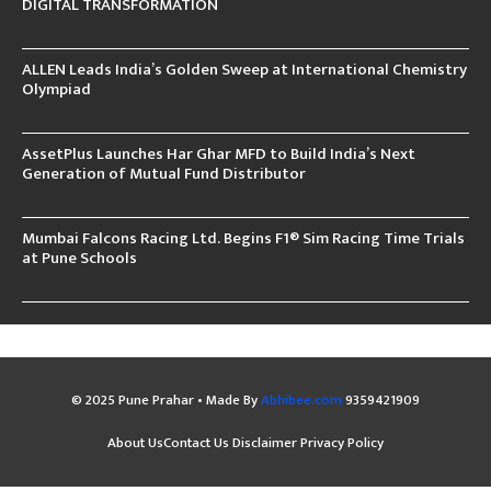
DIGITAL TRANSFORMATION
ALLEN Leads India’s Golden Sweep at International Chemistry
Olympiad
AssetPlus Launches Har Ghar MFD to Build India’s Next
Generation of Mutual Fund Distributor
Mumbai Falcons Racing Ltd. Begins F1® Sim Racing Time Trials
at Pune Schools
© 2025 Pune Prahar • Made By
Abhibee.com
9359421909
About Us
Contact Us
Disclaimer
Privacy Policy