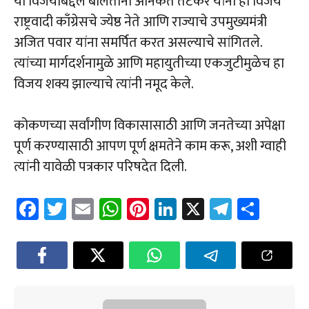
या विजयाबद्दल बोलताना अनिकेत तटकरे यांनी हा विजय
राष्ट्रवादी काँग्रेसचे ज्येष्ठ नेते आणि राज्याचे उपमुख्यमंत्री
अजित पवार यांना समर्पित करत असल्याचे सांगितले.
त्यांच्या मार्गदर्शनामुळे आणि महायुतीच्या एकजुटीमुळेच हा
विजय शक्य झाल्याचे त्यांनी नमूद केले.
कोकणच्या सर्वांगीण विकासासाठी आणि जनतेच्या अपेक्षा
पूर्ण करण्यासाठी आपण पूर्ण क्षमतेने काम करू, अशी ग्वाही
त्यांनी यावेळी पत्रकार परिषदेत दिली.
Fa
T
E
W
Pi
Li
X
Te
Sh
ce
wi
m
h
nt
nk
le
ar
b
tt
ail
at
er
e
gr
e
o
er
sA
es
dI
a
ok
p
t
n
m