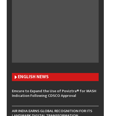
ENGLISH N
EWS
Emcure to Expand the Use of Poviztra® for MASH
Indication Following CDSCO Approval
AIR INDIA EARNS GLOBAL RECOGNITION FOR ITS
LANDMARK DIGITAL TRANSFORMATION