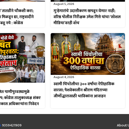
August 5, 2026
’ तातडीने चौकशी करा;
गुन्हेगारांचे उदात्तीकरण खपवून घेणार नाही;
िळवून द्या, राष्ट्रवादीने
वरिष्ठ पोलीस निरीक्षक उमेश गित्ते यांचा ‘सोशल
ू नये : काँग्रेस
मीडिया’वरही वॉच
August 4, 2026
स्वामी चिंचोलीचा ३०० वर्षांचा ऐतिहासिक
वारसा; पेशवेकालीन श्रीराम मंदिराच्या
ूषित पाणीपुरवठ्यामुळे
जीर्णोद्धारासाठी भाविकांना आवाहन
प; काँग्रेस तालुकाध्यक्ष शंकर
िकास अधिकाऱ्यांना निवेदन
m
9359421909
About 