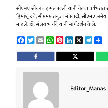
सीएमए श्रीकांत इप्पलपल्ली यांनी गेल्या वर्षभरा
हिमांशू दवे, सीएमए तनुजा मंत्रवादी, सीएमए अमे
मांडले. डॉ. संजय भार्गवे यांनी मार्गदर्शन केले.
Fa
T
E
W
Pi
Li
X
Te
S
ce
wi
m
h
nt
nk
le
a
b
tt
ail
at
er
e
gr
e
o
er
sA
es
dI
a
ok
p
t
n
m
p
Editor_Manas