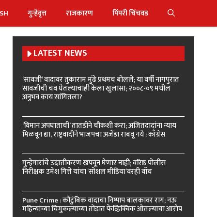
ISH
गुन्हेवृत्त
राजकारण
पिंपरी चिंचवड
LATEST NEWS
‘सावजी’ वादावर तुकाराम मुंढे प्रथमच बोलले; या वर्षी नागपुरात
सावजीची चव घेतल्याचाही केला खुलासा; २००८-०९ मधील
अनुभव काय सांगितला?
‘विमान अपघाताची’ तातडीने चौकशी करा; अजितदादांना न्याय
मिळवून द्या, राष्ट्रवादीने भाजपचा अजेंडा राबवू नये : काँग्रेस
गुन्हेगारांचे उदात्तीकरण खपवून घेणार नाही; वरिष्ठ पोलीस
निरीक्षक उमेश गित्ते यांचा ‘सोशल मीडिया’वरही वॉच
Pune Crime : कौटुंबिक वादाचा निष्पाप बालकावर राग; नऊ
महिन्यांच्या चिमुकल्याच्या तोंडात फेव्हिक्विक ओतल्याचा आरोप