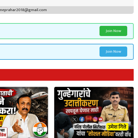
puneprahar2018@gmail.com
Join Now
Join Now