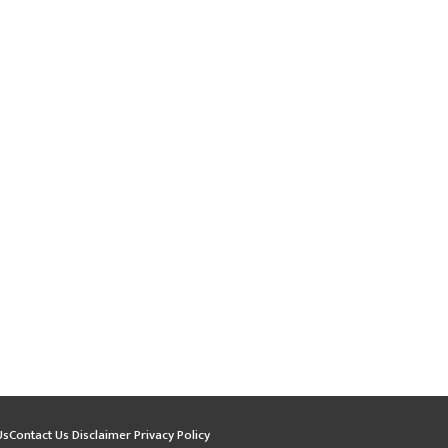
Us
Contact Us
Disclaimer
Privacy Policy