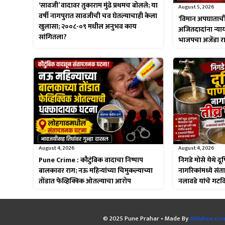
‘सावजी’ वादावर तुकाराम मुंढे प्रथमच बोलले; या
August 5, 2026
वर्षी नागपुरात सावजीची चव घेतल्याचाही केला
‘विमान अपघाताची
खुलासा; २००८-०९ मधील अनुभव काय
अजितदादांना न्याय म
सांगितला?
भाजपचा अजेंडा राबव
August 4, 2026
August 4, 2026
Pune Crime : कौटुंबिक वादाचा निष्पाप
निगडे मोसे येथे द
बालकावर राग; नऊ महिन्यांच्या चिमुकल्याच्या
नागरिकांमध्ये संता
तोंडात फेव्हिक्विक ओतल्याचा आरोप
नलावडे यांचे गटव
© 2025 Pune Prahar • Made By
Abhibee.co