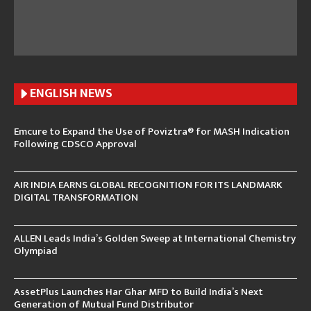
ENGLISH N
EWS
Emcure to Expand the Use of Poviztra® for MASH Indication
Following CDSCO Approval
AIR INDIA EARNS GLOBAL RECOGNITION FOR ITS LANDMARK
DIGITAL TRANSFORMATION
ALLEN Leads India’s Golden Sweep at International Chemistry
Olympiad
AssetPlus Launches Har Ghar MFD to Build India’s Next
Generation of Mutual Fund Distributor