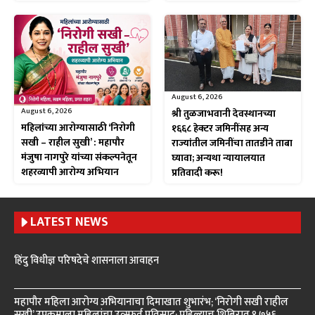
August 6, 2026
August 6, 2026
श्री तुळजाभवानी देवस्थानच्या
महिलांच्या आरोग्यासाठी ‘निरोगी
१६६८ हेक्टर जमिनींसह अन्य
सखी – राहील सुखी’ : महापौर
राज्यांतील जमिनींचा तातडीने ताबा
मंजुषा नागपुरे यांच्या संकल्पनेतून
घ्यावा; अन्यथा न्यायालयात
शहरव्यापी आरोग्य अभियान
प्रतिवादी करू!
LATEST NEWS
हिंदु विधीज्ञ परिषदेचे शासनाला आवाहन
महापौर महिला आरोग्य अभियानाचा दिमाखात शुभारंभ; ‘निरोगी सखी राहील
सुखी’ उपक्रमाला महिलांचा उत्स्फूर्त प्रतिसाद; पहिल्याच शिबिरात १,७५६