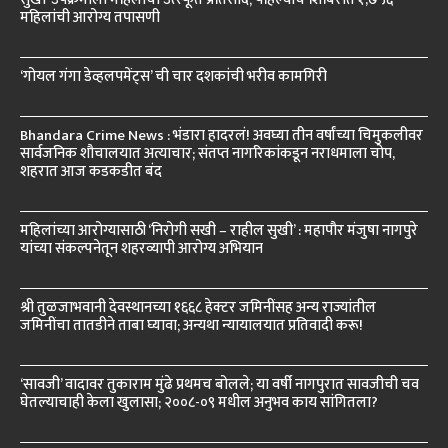
महिलांची आरोग्य तपासणी
‘गोयल गंगा डेव्हलपमेंट्स’ ची चार दशकांची भरीव कामगिरी
Bhandara Crime News : भंडारा हादरलं! अवघ्या तीन वर्षांच्या चिमुकलीवर
सार्वजनिक शौचालयात अत्याचार; संतप्त नागरिकांकडून नराधमाला चोप,
शहरात आज कडकडीत बंद
महिलांच्या आरोग्यासाठी ‘निरोगी सखी – राहील सुखी’ : महापौर मंजुषा नागपुरे
यांच्या संकल्पनेतून शहरव्यापी आरोग्य अभियान
श्री तुळजाभवानी देवस्थानच्या १६६८ हेक्टर जमिनींसह अन्य राज्यांतील
जमिनींचा तातडीने ताबा घ्यावा; अन्यथा न्यायालयात प्रतिवादी करू!
‘सावजी’ वादावर तुकाराम मुंढे प्रथमच बोलले; या वर्षी नागपुरात सावजीची चव
घेतल्याचाही केला खुलासा; २००८-०९ मधील अनुभव काय सांगितला?