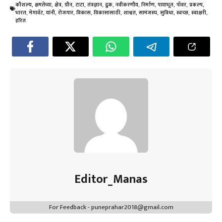
b
tt
ail
at
er
e
gr
e
कौशल्य
,
क्षमतेच्या
,
क्षेत्र
,
ग्रीन
,
टाटा
,
तंत्रज्ञान
,
द्रुक
,
नवीकरणीय
,
निर्माण
,
पायाभूत
,
पॉवर
,
प्रकल्प
,
o
er
sA
es
dI
a
भारत
,
मेगावॅट
,
यांनी
,
रोजगार
,
विकास
,
विकासासाठी
,
शाश्वत
,
सामंजस्य
,
सुविधा
,
स्वच्छ
,
स्वाक्षरी
,
हरित
ok
p
t
n
m
p
Editor_Manas
For Feedback - puneprahar2018@gmail.com