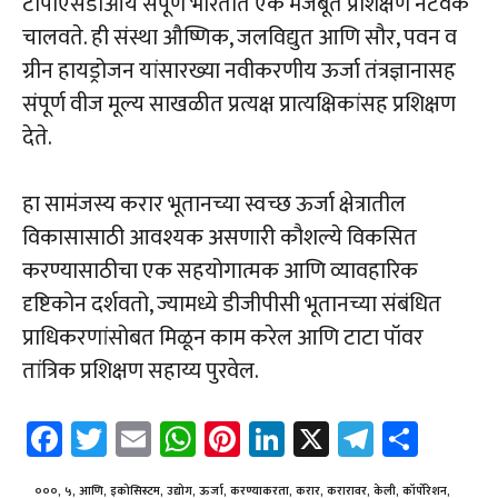
टीपीएसडीआय संपूर्ण भारतात एक मजबूत प्रशिक्षण नेटवर्क
चालवते. ही संस्था औष्णिक, जलविद्युत आणि सौर, पवन व
ग्रीन हायड्रोजन यांसारख्या नवीकरणीय ऊर्जा तंत्रज्ञानासह
संपूर्ण वीज मूल्य साखळीत प्रत्यक्ष प्रात्यक्षिकांसह प्रशिक्षण
देते.
हा सामंजस्य करार भूतानच्या स्वच्छ ऊर्जा क्षेत्रातील
विकासासाठी आवश्यक असणारी कौशल्ये विकसित
करण्यासाठीचा एक सहयोगात्मक आणि व्यावहारिक
दृष्टिकोन दर्शवतो, ज्यामध्ये डीजीपीसी भूतानच्या संबंधित
प्राधिकरणांसोबत मिळून काम करेल आणि टाटा पॉवर
तांत्रिक प्रशिक्षण सहाय्य पुरवेल.
Fa
T
E
W
Pi
Li
X
Te
Sh
ce
wi
m
h
nt
nk
le
ar
०००
,
५
,
आणि
,
इकोसिस्टम
,
उद्योग
,
ऊर्जा
,
करण्याकरता
,
करार
,
करारावर
,
केली
,
कॉर्पोरेशन
,