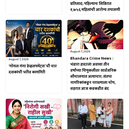
प्रतिसाद; पहिल्याच शिबिरात
१,७५६ महिलांची आरोग्य तपासणी
August 7, 2026
Bhandara Crime News :
August 7, 2026
भंडारा हादरलं! अवघ्या तीन
‘गोयल गंगा डेव्हलपमेंट्स’ ची चार
वर्षांच्या चिमुकलीवर सार्वजनिक
दशकांची भरीव कामगिरी
शौचालयात अत्याचार; संतप्त
नागरिकांकडून नराधमाला चोप,
शहरात आज कडकडीत बंद