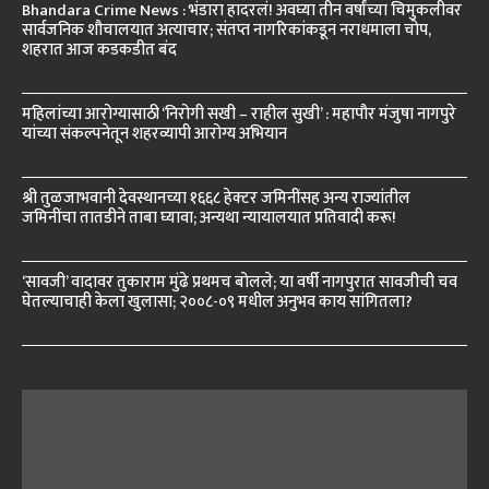
Bhandara Crime News : भंडारा हादरलं! अवघ्या तीन वर्षांच्या चिमुकलीवर
सार्वजनिक शौचालयात अत्याचार; संतप्त नागरिकांकडून नराधमाला चोप,
शहरात आज कडकडीत बंद
महिलांच्या आरोग्यासाठी ‘निरोगी सखी – राहील सुखी’ : महापौर मंजुषा नागपुरे
यांच्या संकल्पनेतून शहरव्यापी आरोग्य अभियान
श्री तुळजाभवानी देवस्थानच्या १६६८ हेक्टर जमिनींसह अन्य राज्यांतील
जमिनींचा तातडीने ताबा घ्यावा; अन्यथा न्यायालयात प्रतिवादी करू!
‘सावजी’ वादावर तुकाराम मुंढे प्रथमच बोलले; या वर्षी नागपुरात सावजीची चव
घेतल्याचाही केला खुलासा; २००८-०९ मधील अनुभव काय सांगितला?