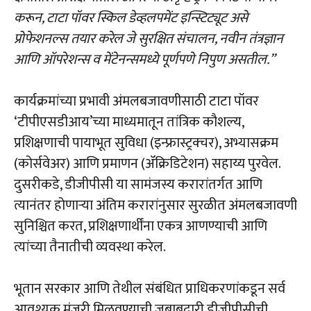
करून, टाटा पॉवर स्किल डेव्हलपमेंट इन्स्टिट्यूट असे
प्रोफेशनल्स तयार करेल जे सुरक्षित संचालन, नवीन तंत्रज्ञान
आणि ऑपरेशन्स व मेंटेनन्समध्ये पूर्णपणे निपुण असतील.”
कार्यक्रमांच्या प्रभावी अंमलबजावणीसाठी टाटा पॉवर
‘टीपीएसडीआय’च्या माध्यमातून तांत्रिक कौशल्य,
प्रशिक्षणाची पायाभूत सुविधा (इन्फ्रास्ट्रक्चर), अभ्यासक्रम
(कोर्सवेअर) आणि प्रमाणन (ॲक्रिडिटेशन) सहाय्य पुरवेल.
दुसरीकडे, डीजीपीसी या सामंजस्य करारांतर्गत आणि
त्यानंतर होणाऱ्या अंतिम करारांनुसार सुरळीत अंमलबजावणी
सुनिश्चित करत, प्रशिक्षणार्थींना एकत्र आणण्याची आणि
त्यांच्या तैनातीची व्यवस्था करेल.
भूतान सरकार आणि तेथील संबंधित प्राधिकरणांकडून सर्व
आवश्यक मंजुरी मिळवण्याची जबाबदारी डीजीपीसीची