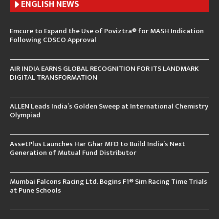
ENGLISH N
EWS
Emcure to Expand the Use of Poviztra® for MASH Indication
Following CDSCO Approval
AIR INDIA EARNS GLOBAL RECOGNITION FOR ITS LANDMARK
DIGITAL TRANSFORMATION
ALLEN Leads India’s Golden Sweep at International Chemistry
Olympiad
AssetPlus Launches Har Ghar MFD to Build India’s Next
Generation of Mutual Fund Distributor
Mumbai Falcons Racing Ltd. Begins F1® Sim Racing Time Trials
at Pune Schools