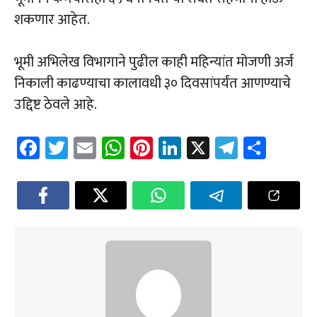
शकणार आहेत.
भूमी अभिलेख विभागाने पुढील काही महिन्यांत मोजणी अर्ज
निकाली काढण्याचा कालावधी ३० दिवसांपर्यंत आणण्याचे
उद्दिष्ट ठेवले आहे.
Fa
T
E
W
Pi
Li
X
Te
Sh
ce
wi
m
h
nt
nk
le
ar
b
tt
ail
at
er
e
gr
e
o
er
sA
es
dI
a
ok
p
t
n
m
p