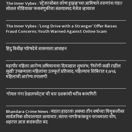
The Inner Vybes : ‘स्ट्रेंजरसोबत लॉन्ग ड्राइव्ह’च्या आमिषाने तरुणांना गंडा?
सोशल मीडियावर फसवणुकीचा संशयास्पद मेसेज व्हायरल
The Inner Vybes : ‘Long Drive with a Stranger’ Offer Raises
Fraud Concerns; Youth Warned Against Online Scam
हिंदु विधीज्ञ परिषदेचे शासनाला आवाहन
महापौर महिला आरोग्य अभियानाचा दिमाखात शुभारंभ; ‘निरोगी सखी राहील
सुखी’ उपक्रमाला महिलांचा उत्स्फूर्त प्रतिसाद; पहिल्याच शिबिरात १,७५६
महिलांची आरोग्य तपासणी
‘गोयल गंगा डेव्हलपमेंट्स’ ची चार दशकांची भरीव कामगिरी
Bhandara Crime News : भंडारा हादरलं! अवघ्या तीन वर्षांच्या चिमुकलीवर
सार्वजनिक शौचालयात अत्याचार; संतप्त नागरिकांकडून नराधमाला चोप,
शहरात आज कडकडीत बंद