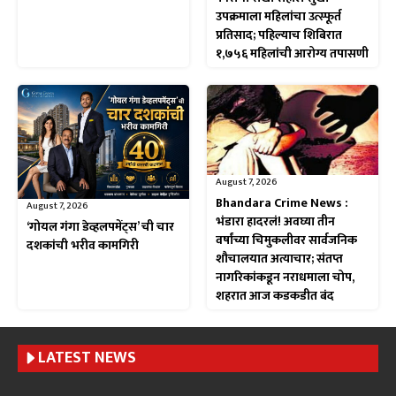
उपक्रमाला महिलांचा उत्स्फूर्त
प्रतिसाद; पहिल्याच शिबिरात
१,७५६ महिलांची आरोग्य तपासणी
August 7, 2026
Bhandara Crime News :
August 7, 2026
भंडारा हादरलं! अवघ्या तीन
‘गोयल गंगा डेव्हलपमेंट्स’ ची चार
वर्षांच्या चिमुकलीवर सार्वजनिक
दशकांची भरीव कामगिरी
शौचालयात अत्याचार; संतप्त
नागरिकांकडून नराधमाला चोप,
शहरात आज कडकडीत बंद
LATEST NEWS