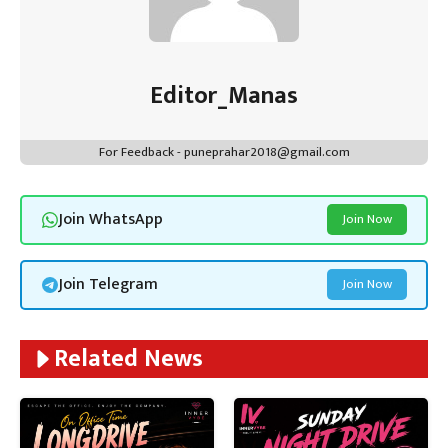
Editor_Manas
For Feedback - puneprahar2018@gmail.com
Join WhatsApp
Join Now
Join Telegram
Join Now
Related News