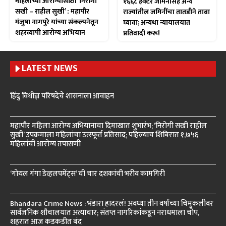
महिलांच्या आरोग्यासाठी ‘निरोगी
१६६८ हेक्टर जमिनींसह अन्य
सखी – राहील सुखी’ : महापौर
राज्यांतील जमिनींचा तातडीने ताबा
मंजुषा नागपुरे यांच्या संकल्पनेतून
घ्यावा; अन्यथा न्यायालयात
शहरव्यापी आरोग्य अभियान
प्रतिवादी करू!
LATEST NEWS
हिंदु विधीज्ञ परिषदेचे शासनाला आवाहन
महापौर महिला आरोग्य अभियानाचा दिमाखात शुभारंभ; ‘निरोगी सखी राहील
सुखी’ उपक्रमाला महिलांचा उत्स्फूर्त प्रतिसाद; पहिल्याच शिबिरात १,७५६
महिलांची आरोग्य तपासणी
‘गोयल गंगा डेव्हलपमेंट्स’ ची चार दशकांची भरीव कामगिरी
Bhandara Crime News : भंडारा हादरलं! अवघ्या तीन वर्षांच्या चिमुकलीवर
सार्वजनिक शौचालयात अत्याचार; संतप्त नागरिकांकडून नराधमाला चोप,
शहरात आज कडकडीत बंद