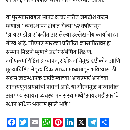
या पुरस्काराबद्दल आनंद व्यक्त करीत जगदीश कदम
म्हणाले, “व्यवस्थापन क्षेत्रात गेल्या ५२ वर्षांपासून
‘आयएमडीआर’ करीत असलेल्या उल्लेखनीय कार्याचा हा
गौरव आहे. ‘पीएमए’सारख्या प्रतिष्ठित व्यासपीठावर हा
सन्मान मिळणे म्हणजे उद्योगसंबंधित शिक्षण,
नवोपक्रमाधिष्ठित अध्यापन, संशोधनाभिमुख दृष्टीकोन आणि
मूल्याधिष्ठित नेतृत्व विकासाच्या माध्यमातून भविष्यासाठी
सक्षम व्यवस्थापक घडविण्याच्या ‘आयएमडीआर’च्या
सातत्यपूर्ण प्रयत्नांची पावती आहे. या गौरवामुळे भारतातील
अग्रगण्य स्वायत्त व्यवस्थापन संस्थांमध्ये ‘आयएमडीआर’चे
स्थान अधिक भक्कम झाले आहे.”
Fa
T
E
W
Pi
Li
X
Te
Sh