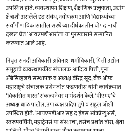
उपस्थित होते. व्यवस्थापन शिक्षण, शैक्षणिक उत्कृष्टता, उद्योग
क्षेत्राशी असलेले दृढ संबंध, नवोपक्रम आणि विद्यार्थ्यांच्या
सर्वांगीण विकासातील संस्थेच्या दीर्घकालीन योगदानाची
दखल घेत ‘आयएमडीआर’ला या पुरस्काराने सन्मानित
करण्यात आले आहे.
निवृत्त सनदी अधिकारी अविनाश धर्माधिकारी, पित्ती उद्योग
समूहाचे व्यवस्थापकीय संचालक आदित्य पित्ती, पूना
ॲब्रेसिव्हजचे संस्थापक व अध्यक्ष वीरेंद्र सूद, बँक ऑफ
महाराष्ट्रचे संचालक प्रसेनजीत फडणवीस यांनी कार्यक्रमात
‘विकसित भारत’ संकल्पनेवर मार्गदर्शन केले. ‘पीएमए’चे
अध्यक्ष बाळ पाटील, उपाध्यक्ष प्रदिप तुपे व राहुल जोशी
उपस्थित होते. ‘आयएमडीआर’सह द इंडस आंत्रप्रेन्युअर्स,
स्वरूपवर्धिनी, महाट्रेनर्स या संस्थांचा, तसेच प्रशांत बोरा, श्वेता
शालिनी, गौरव त्रिपाठी यांचा गौरव करण्यात आला.