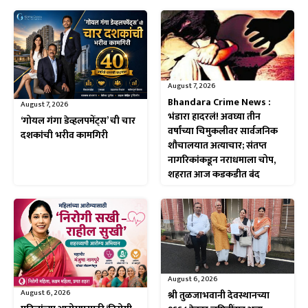
August 7, 2026
Bhandara Crime News :
August 7, 2026
भंडारा हादरलं! अवघ्या तीन
‘गोयल गंगा डेव्हलपमेंट्स’ ची चार
वर्षांच्या चिमुकलीवर सार्वजनिक
दशकांची भरीव कामगिरी
शौचालयात अत्याचार; संतप्त
नागरिकांकडून नराधमाला चोप,
शहरात आज कडकडीत बंद
August 6, 2026
August 6, 2026
श्री तुळजाभवानी देवस्थानच्या