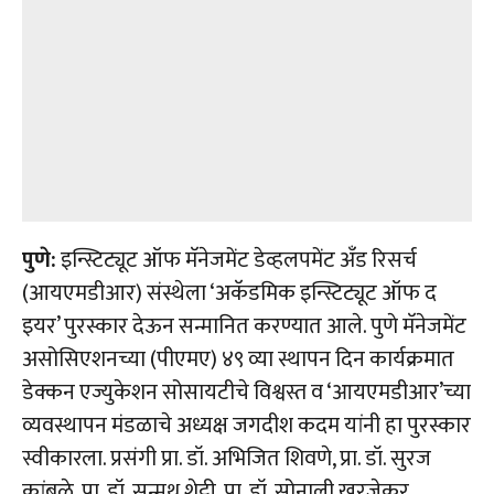
पुणे:
इन्स्टिट्यूट ऑफ मॅनेजमेंट डेव्हलपमेंट अँड रिसर्च
(आयएमडीआर) संस्थेला ‘अकॅडमिक इन्स्टिट्यूट ऑफ द
इयर’ पुरस्कार देऊन सन्मानित करण्यात आले. पुणे मॅनेजमेंट
असोसिएशनच्या (पीएमए) ४९ व्या स्थापन दिन कार्यक्रमात
डेक्कन एज्युकेशन सोसायटीचे विश्वस्त व ‘आयएमडीआर’च्या
व्यवस्थापन मंडळाचे अध्यक्ष जगदीश कदम यांनी हा पुरस्कार
स्वीकारला. प्रसंगी प्रा. डॉ. अभिजित शिवणे, प्रा. डॉ. सुरज
कांबळे, प्रा. डॉ. सन्मथ शेट्टी, प्रा. डॉ. सोनाली खुरजेकर