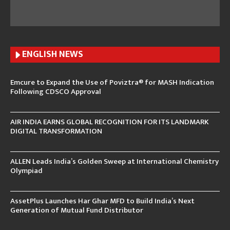
ENGLISH N
EWS
Emcure to Expand the Use of Poviztra® for MASH Indication
Following CDSCO Approval
AIR INDIA EARNS GLOBAL RECOGNITION FOR ITS LANDMARK
DIGITAL TRANSFORMATION
ALLEN Leads India’s Golden Sweep at International Chemistry
Olympiad
AssetPlus Launches Har Ghar MFD to Build India’s Next
Generation of Mutual Fund Distributor