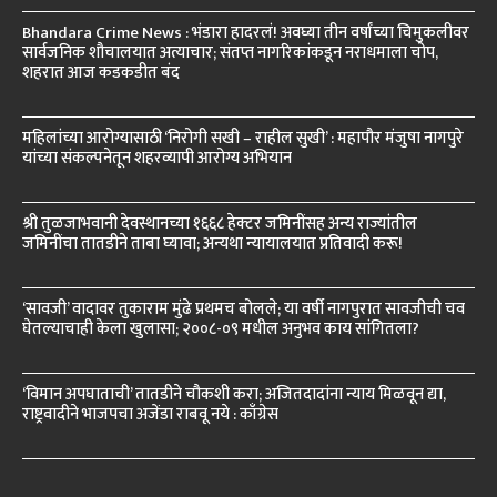
Bhandara Crime News : भंडारा हादरलं! अवघ्या तीन वर्षांच्या चिमुकलीवर
सार्वजनिक शौचालयात अत्याचार; संतप्त नागरिकांकडून नराधमाला चोप,
शहरात आज कडकडीत बंद
महिलांच्या आरोग्यासाठी ‘निरोगी सखी – राहील सुखी’ : महापौर मंजुषा नागपुरे
यांच्या संकल्पनेतून शहरव्यापी आरोग्य अभियान
श्री तुळजाभवानी देवस्थानच्या १६६८ हेक्टर जमिनींसह अन्य राज्यांतील
जमिनींचा तातडीने ताबा घ्यावा; अन्यथा न्यायालयात प्रतिवादी करू!
‘सावजी’ वादावर तुकाराम मुंढे प्रथमच बोलले; या वर्षी नागपुरात सावजीची चव
घेतल्याचाही केला खुलासा; २००८-०९ मधील अनुभव काय सांगितला?
‘विमान अपघाताची’ तातडीने चौकशी करा; अजितदादांना न्याय मिळवून द्या,
राष्ट्रवादीने भाजपचा अजेंडा राबवू नये : काँग्रेस