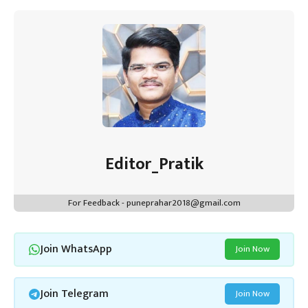
ok
p
t
n
m
p
Editor_Pratik
For Feedback - puneprahar2018@gmail.com
Join WhatsApp
Join Now
Join Telegram
Join Now