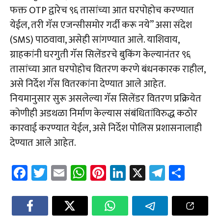
फक्त OTP द्वारेच ९६ तासांच्या आत घरपोहोच करण्यात
येईल, तरी गॅस एजन्सीसमोर गर्दी करू नये” असा संदेश
(SMS) पाठवावा, असेही सांगण्यात आले. याशिवाय,
ग्राहकांनी घरगुती गॅस सिलेंडरचे बुकिंग केल्यानंतर ९६
तासांच्या आत घरपोहोच वितरण करणे बंधनकारक राहील,
असे निर्देश गॅस वितरकांना देण्यात आले आहेत.
नियमानुसार सुरू असलेल्या गॅस सिलेंडर वितरण प्रक्रियेत
कोणीही अडथळा निर्माण केल्यास संबंधितांविरुद्ध कठोर
कारवाई करण्यात येईल, असे निर्देश पोलिस प्रशासनालाही
देण्यात आले आहेत.
Fa
T
E
W
Pi
Li
X
Te
Sh
ce
wi
m
h
nt
nk
le
ar
b
tt
ail
at
er
e
gr
e
o
er
sA
es
dI
a