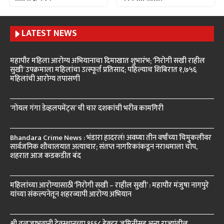
LATEST NEWS
महापौर महिला आरोग्य अभियानाचा दिमाखात शुभारंभ; ‘निरोगी सखी राहील
सुखी’ उपक्रमाला महिलांचा उत्स्फूर्त प्रतिसाद; पहिल्याच शिबिरात १,७५६
महिलांची आरोग्य तपासणी
‘गोयल गंगा डेव्हलपमेंट्स’ ची चार दशकांची भरीव कामगिरी
Bhandara Crime News : भंडारा हादरलं! अवघ्या तीन वर्षांच्या चिमुकलीवर
सार्वजनिक शौचालयात अत्याचार; संतप्त नागरिकांकडून नराधमाला चोप,
शहरात आज कडकडीत बंद
महिलांच्या आरोग्यासाठी ‘निरोगी सखी – राहील सुखी’ : महापौर मंजुषा नागपुरे
यांच्या संकल्पनेतून शहरव्यापी आरोग्य अभियान
श्री तुळजाभवानी देवस्थानच्या १६६८ हेक्टर जमिनींसह अन्य राज्यांतील