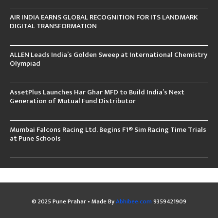
AIR INDIA EARNS GLOBAL RECOGNITION FOR ITS LANDMARK
DIGITAL TRANSFORMATION
ALLEN Leads India’s Golden Sweep at International Chemistry
Olympiad
AssetPlus Launches Har Ghar MFD to Build India’s Next
Generation of Mutual Fund Distributor
Mumbai Falcons Racing Ltd. Begins F1® Sim Racing Time Trials
at Pune Schools
© 2025 Pune Prahar • Made By
Abhibee.com
9359421909