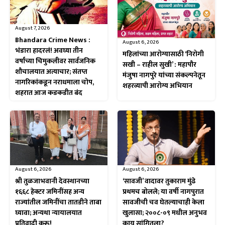
August 7, 2026
Bhandara Crime News :
August 6, 2026
भंडारा हादरलं! अवघ्या तीन
महिलांच्या आरोग्यासाठी ‘निरोगी
वर्षांच्या चिमुकलीवर सार्वजनिक
सखी – राहील सुखी’ : महापौर
शौचालयात अत्याचार; संतप्त
मंजुषा नागपुरे यांच्या संकल्पनेतून
नागरिकांकडून नराधमाला चोप,
शहरव्यापी आरोग्य अभियान
शहरात आज कडकडीत बंद
August 6, 2026
August 6, 2026
श्री तुळजाभवानी देवस्थानच्या
‘सावजी’ वादावर तुकाराम मुंढे
१६६८ हेक्टर जमिनींसह अन्य
प्रथमच बोलले; या वर्षी नागपुरात
राज्यांतील जमिनींचा तातडीने ताबा
सावजीची चव घेतल्याचाही केला
घ्यावा; अन्यथा न्यायालयात
खुलासा; २००८-०९ मधील अनुभव
प्रतिवादी करू!
काय सांगितला?