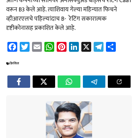
आणि कंपनीच्या सीनियर अनसिक्युअर्ड बाँड्सचे रेटिंग Caa1
वरून B3 केले आहे. त्याशिवाय गेल्या महिन्यात फिचने
व्हीआरएलचे पहिल्यांदाच B- रेटिंग सकारात्मक
दृष्टीकोनासह प्रकाशित केले आहे.
Fa
T
E
W
Pi
Li
X
Te
Sh
ce
wi
m
h
nt
nk
le
ar
b
tt
ail
at
er
e
gr
e
क्रिसिल
o
er
sA
es
dI
a
ok
p
t
n
m
p