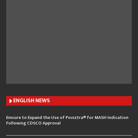
ENGLISH N
EWS
Emcure to Expand the Use of Poviztra® for MASH Indication
Following CDSCO Approval