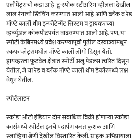
एलीमेंट्सची कडा आहे. टू-स्‍पोक स्‍टीअरिंग व्‍हीलला देखील
लाल रंगाची स्टिचिंग करण्‍यात आली आहे आणि ब्‍लॅक व रेड
मॉण्‍टे कार्लो थीम इन्‍फोटेन्‍मेंट सिस्‍टम व ड्रायव्‍हरच्‍या
व्‍हर्च्‍युअल कॉकपीटपर्यंत वाढवण्‍यात आली आहे. पण, या
स्‍पोर्टी केबिनमध्‍ये प्रवेश करण्‍यापूर्वी पुढील दरवाज्‍यांमधून
स्‍कफ प्‍लेट्समधील मॉण्‍टे कार्लो लोगो दिसून येतो.
ड्रायव्‍हरला फूटवेल क्षेत्रात स्‍पोर्टी अलू पेडल्‍स त्‍वरित दिसून
येतील, जे या रेड व ब्‍लॅक मॉण्‍टे कार्लो थीम डेकॉरमध्‍ये लक्ष
वेधून घेतील.
स्पोर्टलाइन
स्‍कोडा ऑटो इंडियान दोन सर्वाधिक विक्री होणाऱ्या स्‍कोडा
कार्समध्‍ये स्‍पोर्टलाइनचे पदार्पण करत कुशक आणि
स्‍लाव्हिया श्रेणी देखील विस्‍तारित केली. ग्राहक अभिप्रायाला