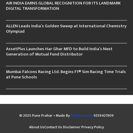
AIR INDIA EARNS GLOBAL RECOGNITION FOR ITS LANDMARK
DIGITAL TRANSFORMATION
ALLEN Leads India’s Golden Sweep at International Chemistry
Olympiad
AssetPlus Launches Har Ghar MFD to Build India’s Next
Generation of Mutual Fund Distributor
Mumbai Falcons Racing Ltd. Begins F1® Sim Racing Time Trials
at Pune Schools
© 2025 Pune Prahar • Made By
Abhibee.com
9359421909
About Us
Contact Us
Disclaimer
Privacy Policy