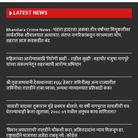
LATEST NEWS
Bhandara Crime News : भंडारा हादरलं! अवघ्या तीन वर्षांच्या चिमुकलीवर
सार्वजनिक शौचालयात अत्याचार; संतप्त नागरिकांकडून नराधमाला चोप,
शहरात आज कडकडीत बंद
महिलांच्या आरोग्यासाठी ‘निरोगी सखी – राहील सुखी’ : महापौर मंजुषा नागपुरे
यांच्या संकल्पनेतून शहरव्यापी आरोग्य अभियान
श्री तुळजाभवानी देवस्थानच्या १६६८ हेक्टर जमिनींसह अन्य राज्यांतील
जमिनींचा तातडीने ताबा घ्यावा; अन्यथा न्यायालयात प्रतिवादी करू!
‘सावजी’ वादावर तुकाराम मुंढे प्रथमच बोलले; या वर्षी नागपुरात सावजीची चव
घेतल्याचाही केला खुलासा; २००८-०९ मधील अनुभव काय सांगितला?
‘विमान अपघाताची’ तातडीने चौकशी करा; अजितदादांना न्याय मिळवून द्या,
राष्ट्रवादीने भाजपचा अजेंडा राबवू नये : काँग्रेस