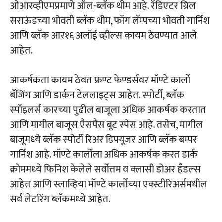
ओआरव्‍हीएमप्रमाणे ऑल-ब्‍लॅक थीम आहे. रॅडिएटर ग्रिल
सराऊंडच्‍या भोवती ब्‍लॅक थीम, फॉग लॅम्‍पच्‍या भोवती गार्निश
आणि ब्‍लॅक आर१६ अलॉई व्‍हील्‍स कायम ठेवण्‍यात आले
आहेत.
आकर्षकता कायम ठेवत फ्रण्‍ट फेण्‍डर्सवर मॉण्‍टे कार्लो
बॅजिंग आणि डार्कन टेललाइट्स आहेत. स्‍पोर्टी, ब्‍लॅक
स्‍पॉइलर्स कारच्‍या पुढील बाजूला अधिक आकर्षक करतात
आणि मागील बाजूस एैसपैस बूट स्‍पेस आहे. तसेच, मागील
बाजूमध्‍ये ब्‍लॅक स्‍पोर्टी रिअर डिफ्यूजर आणि ब्‍लॅक बम्‍पर
गार्निश आहे. मॉण्‍टे कार्लोला अधिक आकर्षक करत डार्क
क्रोममध्‍ये फिनिश केलेले सर्वोत्तम व क्‍लासी डोअर हँडल्‍स
आहेत आणि स्‍लाव्हिया मॉण्‍टे कार्लोच्‍या एक्‍स्‍टीरिअर्समधील
सर्व लेटरिंग ब्‍लॅकमध्‍ये आहेत.