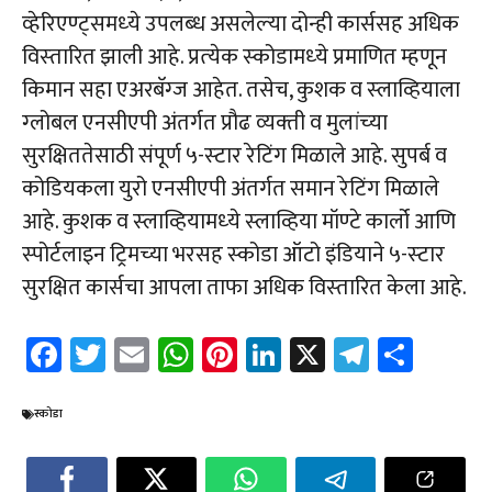
व्‍हेरिएण्‍ट्समध्‍ये उपलब्‍ध असलेल्‍या दोन्‍ही कार्ससह अधिक
विस्‍तारित झाली आहे. प्रत्‍येक स्‍कोडामध्‍ये प्रमाणित म्‍हणून
किमान सहा एअरबॅग्‍ज आहेत. तसेच, कुशक व स्‍लाव्हियाला
ग्‍लोबल एनसीएपी अंतर्गत प्रौढ व्‍यक्‍ती व मुलांच्‍या
सुरक्षिततेसाठी संपूर्ण ५-स्‍टार रेटिंग मिळाले आहे. सुपर्ब व
कोडियकला युरो एनसीएपी अंतर्गत समान रेटिंग मिळाले
आहे. कुशक व स्‍लाव्हियामध्‍ये स्‍लाव्हिया मॉण्‍टे कार्लो आणि
स्‍पोर्टलाइन ट्रिमच्‍या भरसह स्‍कोडा ऑटो इंडियाने ५-स्‍टार
सुरक्षित कार्सचा आपला ताफा अधिक विस्‍तारित केला आहे.
Fa
T
E
W
Pi
Li
X
Te
Sh
ce
wi
m
h
nt
nk
le
ar
b
tt
ail
at
er
e
gr
e
स्कोडा
o
er
sA
es
dI
a