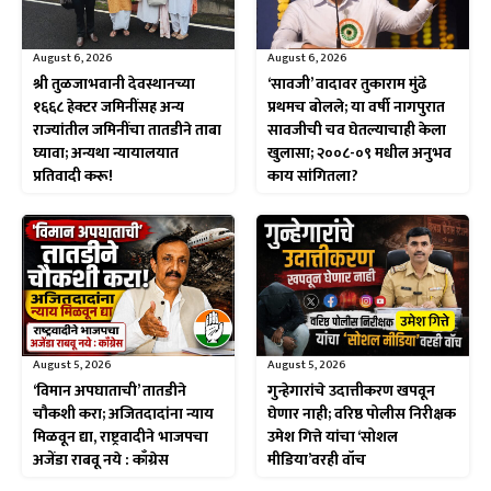
August 6, 2026
August 6, 2026
श्री तुळजाभवानी देवस्थानच्या
‘सावजी’ वादावर तुकाराम मुंढे
१६६८ हेक्टर जमिनींसह अन्य
प्रथमच बोलले; या वर्षी नागपुरात
राज्यांतील जमिनींचा तातडीने ताबा
सावजीची चव घेतल्याचाही केला
घ्यावा; अन्यथा न्यायालयात
खुलासा; २००८-०९ मधील अनुभव
प्रतिवादी करू!
काय सांगितला?
August 5, 2026
August 5, 2026
‘विमान अपघाताची’ तातडीने
गुन्हेगारांचे उदात्तीकरण खपवून
चौकशी करा; अजितदादांना न्याय
घेणार नाही; वरिष्ठ पोलीस निरीक्षक
मिळवून द्या, राष्ट्रवादीने भाजपचा
उमेश गित्ते यांचा ‘सोशल
अजेंडा राबवू नये : काँग्रेस
मीडिया’वरही वॉच