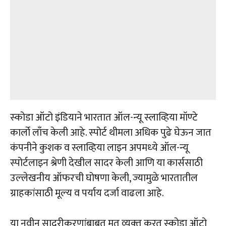
स्‍कोडा ऑटो इंडियाने भारतात ऑल-न्‍यू स्‍लाव्हिया मॉण्‍टे
कार्लो लाँच केली आहे. स्‍पोर्ट थीमला अधिक पुढे घेऊन जात
कंपनीने कुशक व स्‍लाव्हिया लाइन अपमध्‍ये ऑल-न्‍यू
स्‍पोर्टलाइन श्रेणी देखील सादर केली आणि या कार्ससाठी
उल्‍लेखनीय ऑफरची घोषणा केली, ज्‍यामुळे भारतातील
ग्राहकांसाठी मूल्‍य व पर्याय दर्जा वाढला आहे.
या नवीन सादरीकरणांबाबत मत व्‍यक्‍त करत स्‍कोडा ऑटो