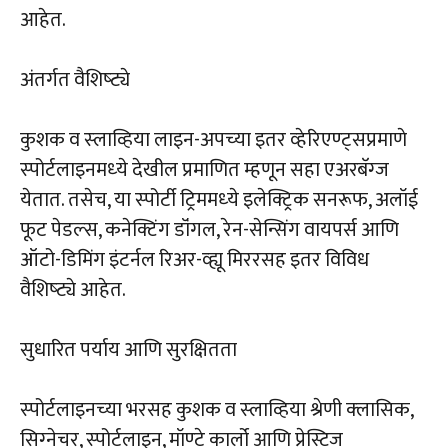
आहेत.
अंतर्गत वैशिष्‍ट्ये
कुशक व स्‍लाव्हिया लाइन-अपच्‍या इतर व्‍हेरिएण्‍ट्सप्रमाणे
स्‍पोर्टलाइनमध्‍ये देखील प्रमाणित म्‍हणून सहा एअरबॅग्‍ज
येतात. तसेच, या स्‍पोर्टी ट्रिममध्‍ये इलेक्ट्रिक सनरूफ, अलॉई
फूट पेडल्‍स, कनेक्टिंग डॉंगल, रेन-सेन्सिंग वायपर्स आणि
ऑटो-डिमिंग इंटर्नल रिअर-व्‍ह्यू मिररसह इतर विविध
वैशिष्‍ट्ये आहेत.
सुधारित पर्याय आणि सुरक्षितता
स्‍पोर्टलाइनच्‍या भरसह कुशक व स्‍लाव्हिया श्रेणी क्‍लासिक,
सिग्‍नेचर, स्‍पोर्टलाइन, मॉण्‍टे कार्लो आणि प्रेस्टिज