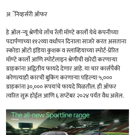
अॅनिव्‍हर्सरी ऑफर
हे ऑल-न्‍यू श्रेणीचे लाँच रॅली मॉण्‍टे कार्लो येथे कंपनीच्‍या
पदार्पणाच्‍या ११२व्‍या वर्धापन दिनाला साजरे करत असताना
स्‍कोडा ऑटो इंडिया कुशक व स्‍लाव्हियाच्‍या स्‍पोर्ट-प्रेरित
मॉण्‍टे कार्लो आणि स्‍पोर्टलाइन श्रेणीची खरेदी करणाऱ्या
ग्राहकांना अद्वितीय फायदे देणार आहे. या चार कार्सपैकी
कोणत्‍याही कारची बुकिंग करणाऱ्या पहिल्‍या ५,०००
ग्राहकांना ३०,००० रूपयांचे फायदे मिळतील. ही ऑफर
त्‍वरित सुरू होईल आणि ६ सप्‍टेंबर २०२४ पर्यंत वैध असेल.