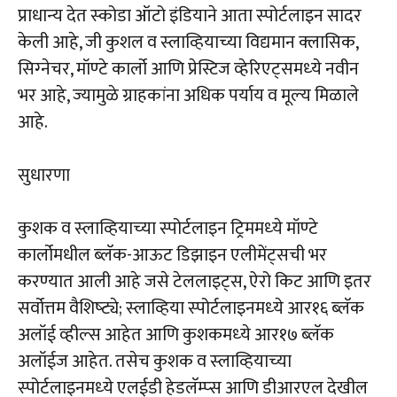
प्राधान्‍य देत स्‍कोडा ऑटो इंडियाने आता स्‍पोर्टलाइन सादर
केली आहे, जी कुशल व स्‍लाव्हियाच्‍या विद्यमान क्‍लासिक,
सिग्‍नेचर, मॉण्‍टे कार्लो आणि प्रेस्टिज व्‍हेरिएट्समध्‍ये नवीन
भर आहे, ज्‍यामुळे ग्राहकांना अधिक पर्याय व मूल्‍य मिळाले
आहे.
सुधारणा
कुशक व स्‍लाव्हियाच्‍या स्‍पोर्टलाइन ट्रिममध्‍ये मॉण्‍टे
कार्लोमधील ब्‍लॅक-आऊट डिझाइन एलीमेंट्सची भर
करण्‍यात आली आहे जसे टेललाइट्स, ऐरो किट आणि इतर
सर्वोत्तम वैशिष्‍ट्ये; स्‍लाव्हिया स्‍पोर्टलाइनमध्‍ये आर१६ ब्‍लॅक
अलॉई व्‍हील्‍स आहेत आणि कुशकमध्‍ये आर१७ ब्‍लॅक
अलॉईज आहेत. तसेच कुशक व स्‍लाव्हियाच्‍या
स्‍पोर्टलाइनमध्‍ये एलईडी हेडलॅम्‍प्‍स आणि डीआरएल देखील