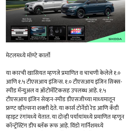
मेटलमध्‍ये मॉण्‍टे कार्लो
या कारची खासियत म्‍हणजे प्रमाणित व चाचणी केलेले १.०
आणि १.५ टीएसआय इंजिन्‍स. १.० टीएसआय इंजिन सिक्‍स-
स्‍पीड मॅन्‍युअल व ऑटोमॅटिकसह उपलब्‍ध आहे. १.५
टीएसआय इंजिन सेव्‍हन-स्‍पीड डीएसजीच्‍या माध्‍यमातून
फ्रण्‍ट व्‍हील्‍सना शक्‍ती देते. या कार्स टोर्नेडो रेड आणि कँडी
व्‍हाइट रंगांमध्‍ये येतात. या दोन्‍ही पर्यायांमध्‍ये प्रमाणित म्‍हणून
कॉन्‍ट्रॅस्टिंग डीप ब्‍लॅक रूफ आहे. विंडो गार्निशमध्‍ये