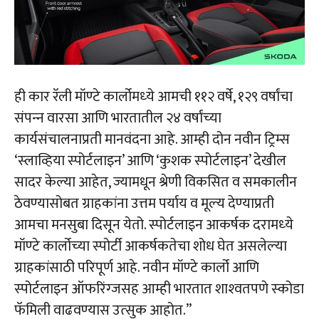
ही कार रॅली मॉण्‍टे कार्लोमध्‍ये आमची ११२ वर्षे, १२९ वर्षांचा
संपन्‍न वारसा आणि भारतातील २४ वर्षांच्‍या
कार्यसंचालनाप्रती मानवंदना आहे. आम्‍ही दोन नवीन ट्रिम्‍स
‘स्‍लाव्हिया स्‍पोर्टलाइन’ आणि ‘कुशक स्‍पोर्टलाइन’ देखील
सादर केल्या आहेत, ज्‍यामधून श्रेणी विकसित व समकालीन
ठेवण्‍यासोबत ग्राहकांना उत्तम पर्याय व मूल्‍य देण्‍याप्रती
आमचा मनसुबा दिसून येतो. स्‍पोर्टलाइन आकर्षक दरामध्‍ये
मॉण्‍टे कार्लोच्‍या स्‍पोर्टी आकर्षकतेचा शोध घेत असलेल्‍या
ग्राहकांसाठी परिपूर्ण आहे. नवीन मॉण्‍टे कार्लो आणि
स्‍पोर्टलाइन ऑफरिंग्‍जसह आम्‍ही भारतात शाश्‍वतपणे स्‍कोडा
फॅमिली वाढवण्‍यास उत्‍सुक आहोत.”