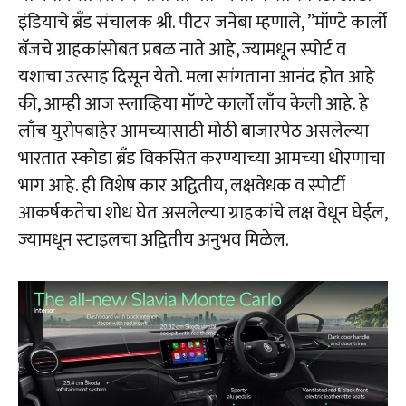
इंडियाचे ब्रँड संचालक श्री. पीटर जनेबा म्‍हणाले, ”मॉण्‍टे कार्लो
बॅजचे ग्राहकांसोबत प्रबळ नाते आहे, ज्‍यामधून स्‍पोर्ट व
यशाचा उत्‍साह दिसून येतो. मला सांगताना आनंद होत आहे
की, आम्‍ही आज स्‍लाव्हिया मॉण्‍टे कार्लो लाँच केली आहे. हे
लाँच युरोपबाहेर आमच्‍यासाठी मोठी बाजारपेठ असलेल्‍या
भारतात स्‍कोडा ब्रँड विकसित करण्‍याच्‍या आमच्‍या धोरणाचा
भाग आहे. ही विशेष कार अद्वितीय, लक्षवेधक व स्‍पोर्टी
आकर्षकतेचा शोध घेत असलेल्‍या ग्राहकांचे लक्ष वेधून घेईल,
ज्‍यामधून स्‍टाइलचा अद्वितीय अनुभव मिळेल.